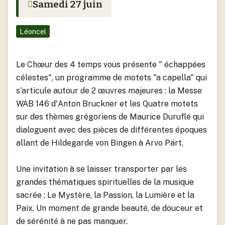
Samedi 27 juin
Urbanisme
Écoles maternelles et primaires
Logements
Règlements et arrêtés
Périscolaire
Léoncel
Marchés
Eau, assainissement
Petite enfance
Plan de secours
Le Chœur des 4 temps vous présente " échappées
Projets et réalisation
Restaurant scolaire
célestes", un programme de motets "a capella" qui
Séniors
s'articule autour de 2 œuvres majeures : la Messe
CCAS
Services
WAB 146 d'Anton Bruckner et les Quatre motets
sur des thèmes grégoriens de Maurice Duruflé qui
Déneigement
Sports, Culture et assocations
dialoguent avec des pièces de différentes époques
allant de Hildegarde von Bingen à Arvo Pärt.
Transports
Une invitation à se laisser transporter par les
grandes thématiques spirituelles de la musique
sacrée : Le Mystère, la Passion, la Lumière et la
Paix. Un moment de grande beauté, de douceur et
de sérénité à ne pas manquer.