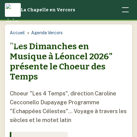
La Chapelle en Vercors
Accueil
Accueil
Agenda Vercors
"Les Dimanches en
Notre village
Musique à Léoncel 2026"
Mairie
présente le Choeur des
Actualités
Temps
( 12 sections )
Quotidien
Camping
Vos élus
( 12 sections )
Culture locale et patrimoine
Choeur "Les 4 Temps", direction Caroline
Enfance et Jeunesse
Cecconello Dupayage Programme
Conseils municipaux
Droits et démarches – service public.fr – Etat-Civil
La Chapelle-en-Vercors – Services et équipements
"Echappées Célestes"... Voyage à travers les
Contact
Journal municipal, Brèves
Activités jeunesse
Emplois
La Chapelle-en-Vercors – Urbanisme et géographie
siècles et le motet latin
Location de salles
Adolescence
Environnement, Déchets