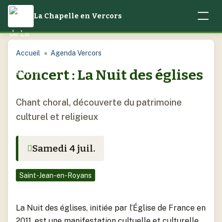
La Chapelle en Vercors
Accueil
Accueil
Agenda Vercors
Concert : La Nuit des églises
Notre village
Mairie
Chant choral, découverte du patrimoine
Actualités
culturel et religieux
( 12 sections )
Quotidien
Camping
Vos élus
Samedi 4 juil.
( 12 sections )
Culture locale et patrimoine
Enfance et Jeunesse
Conseils municipaux
Droits et démarches – service public.fr – Etat-Civil
La Chapelle-en-Vercors – Services et équipements
Saint-Jean-en-Royans
Contact
Journal municipal, Brèves
Activités jeunesse
Emplois
La Chapelle-en-Vercors – Urbanisme et géographie
La Nuit des églises, initiée par l’Église de France en
Location de salles
Adolescence
Environnement, Déchets
2011, est une manifestation cultuelle et culturelle