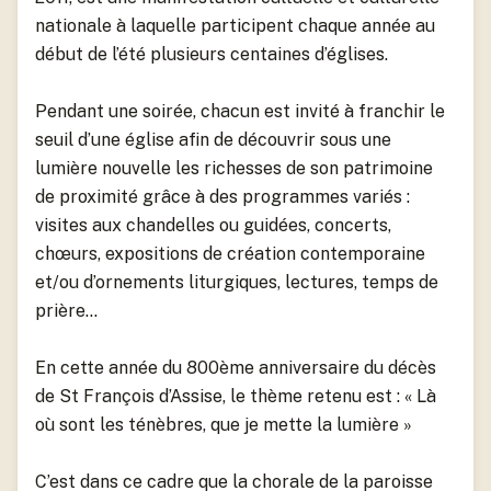
Urbanisme
Écoles maternelles et primaires
nationale à laquelle participent chaque année au
Logements
début de l’été plusieurs centaines d’églises.
Règlements et arrêtés
Périscolaire
Marchés
Pendant une soirée, chacun est invité à franchir le
Eau, assainissement
Petite enfance
Plan de secours
seuil d’une église afin de découvrir sous une
Projets et réalisation
Restaurant scolaire
lumière nouvelle les richesses de son patrimoine
Séniors
de proximité grâce à des programmes variés :
CCAS
visites aux chandelles ou guidées, concerts,
Services
chœurs, expositions de création contemporaine
Demande des habitants
Sports, Culture et assocations
et/ou d’ornements liturgiques, lectures, temps de
prière…
Transports
En cette année du 800ème anniversaire du décès
de St François d’Assise, le thème retenu est : « Là
où sont les ténèbres, que je mette la lumière »
C’est dans ce cadre que la chorale de la paroisse